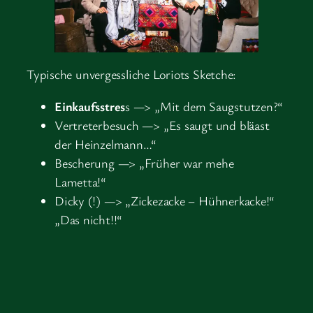
Typische unvergessliche Loriots Sketche:
Einkaufsstres
s —> „Mit dem Saugstutzen?“
Vertreterbesuch —> „Es saugt und bläast
der Heinzelmann…“
Bescherung —> „Früher war mehe
Lametta!“
Dicky (!) —> „Zickezacke – Hühnerkacke!“
„Das nicht!!“