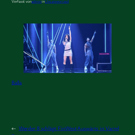
Verfasst von
admin
in
Uncategorized
Balla
←
Werder 8 schlägt FinWest
Auswärts in Varrel